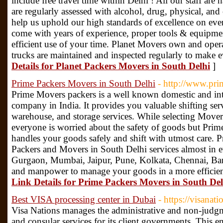
include free travel time within Delhi ! All our staff are
are regularly assessed with alcohol, drug, physical, an
help us uphold our high standards of excellence on eve
come with years of experience, proper tools & equipmen
efficient use of your time. Planet Movers own and ope
trucks are maintained and inspected regularly to make 
Details for Planet Packers Movers in South Delhi
]
Prime Packers Movers in South Delhi
- http://www.pr
Prime Movers packers is a well known domestic and in
company in India. It provides you valuable shifting serv
warehouse, and storage services. While selecting Mover
everyone is worried about the safety of goods but Pri
handles your goods safely and shift with utmost care.
Packers and Movers in South Delhi services almost in ev
Gurgaon, Mumbai, Jaipur, Pune, Kolkata, Chennai, Ban
and manpower to manage your goods in a more efficien
Link Details for Prime Packers Movers in South Del
Best VISA processing center in Dubai
- https://visanat
Visa Nations manages the administrative and non-judgmen
and consular services for its client governments. This e