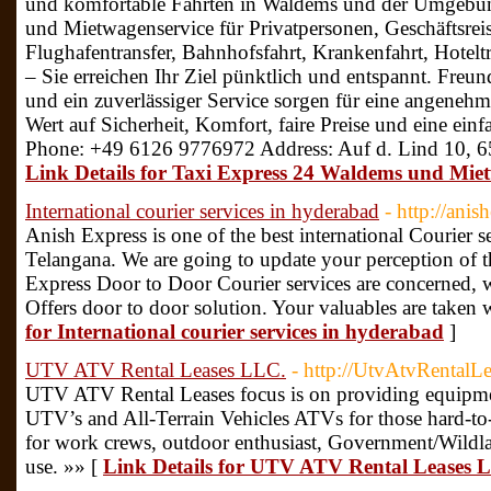
und komfortable Fahrten in Waldems und der Umgebun
und Mietwagenservice für Privatpersonen, Geschäftsr
Flughafentransfer, Bahnhofsfahrt, Krankenfahrt, Hoteltr
– Sie erreichen Ihr Ziel pünktlich und entspannt. Freun
und ein zuverlässiger Service sorgen für eine angeneh
Wert auf Sicherheit, Komfort, faire Preise und eine ein
Phone: +49 6126 9776972 Address: Auf d. Lind 10, 
Link Details for Taxi Express 24 Waldems und Mie
International courier services in hyderabad
- http://ani
Anish Express is one of the best international Courier 
Telangana. We are going to update your perception of th
Express Door to Door Courier services are concerned, w
Offers door to door solution. Your valuables are taken w
for International courier services in hyderabad
]
UTV ATV Rental Leases LLC.
- http://UtvAtvRentalL
UTV ATV Rental Leases focus is on providing equipment
UTV’s and All-Terrain Vehicles ATVs for those hard-to-
for work crews, outdoor enthusiast, Government/Wildlan
use. »» [
Link Details for UTV ATV Rental Leases 