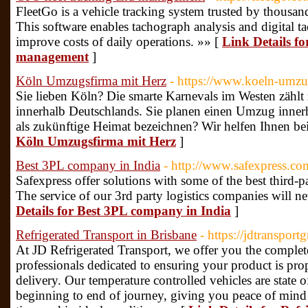
FleetGo is a vehicle tracking system trusted by thousand
This software enables tachograph analysis and digital 
improve costs of daily operations. »» [
Link Details fo
management
]
Köln Umzugsfirma mit Herz
- https://www.koeln-umzu
Sie lieben Köln? Die smarte Karnevals im Westen zählt z
innerhalb Deutschlands. Sie planen einen Umzug inner
als zukünftige Heimat bezeichnen? Wir helfen Ihnen 
Köln Umzugsfirma mit Herz
]
Best 3PL company in India
- http://www.safexpress.com
Safexpress offer solutions with some of the best third-p
The service of our 3rd party logistics companies will n
Details for Best 3PL company in India
]
Refrigerated Transport in Brisbane
- https://jdtransport
At JD Refrigerated Transport, we offer you the complete
professionals dedicated to ensuring your product is pro
delivery. Our temperature controlled vehicles are state 
beginning to end of journey, giving you peace of mind 