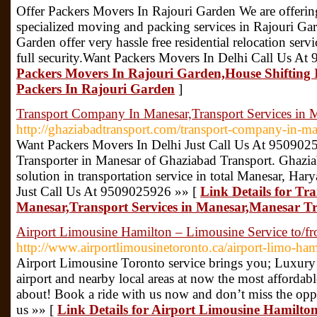
Offer Packers Movers In Rajouri Garden We are offerin
specialized moving and packing services in Rajouri Ga
Garden offer very hassle free residential relocation serv
full security.Want Packers Movers In Delhi Call Us A
Packers Movers In Rajouri Garden,House Shifting 
Packers In Rajouri Garden
]
Transport Company In Manesar,Transport Services in 
http://ghaziabadtransport.com/transport-company-in-ma
Want Packers Movers In Delhi Just Call Us At 9509025
Transporter in Manesar of Ghaziabad Transport. Ghaziab
solution in transportation service in total Manesar, Ha
Just Call Us At 9509025926 »» [
Link Details for T
Manesar,Transport Services in Manesar,Manesar T
Airport Limousine Hamilton – Limousine Service to/f
http://www.airportlimousinetoronto.ca/airport-limo-ham
Airport Limousine Toronto service brings you; Luxury 
airport and nearby local areas at now the most affordab
about! Book a ride with us now and don’t miss the oppo
us »» [
Link Details for Airport Limousine Hamilton