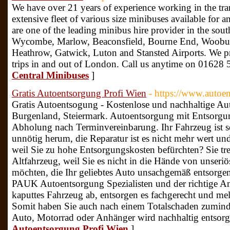
We have over 21 years of experience working in the tra
extensive fleet of various size minibuses available for 
are one of the leading minibus hire provider in the sou
Wycombe, Marlow, Beaconsfield, Bourne End, Woobur
Heathrow, Gatwick, Luton and Stansted Airports. We pr
trips in and out of London. Call us anytime on 01628
Central Minibuses
]
Gratis Autoentsorgung Profi Wien
- https://www.autoe
Gratis Autoentsogung - Kostenlose und nachhaltige A
Burgenland, Steiermark. Autoentsorgung mit Entsorgu
Abholung nach Terminvereinbarung. Ihr Fahrzeug ist sei
unnötig herum, die Reparatur ist es nicht mehr wert un
weil Sie zu hohe Entsorgungskosten befürchten? Sie t
Altfahrzeug, weil Sie es nicht in die Hände von unseri
möchten, die Ihr geliebtes Auto unsachgemäß entsorgen
PAUK Autoentsorgung Spezialisten und der richtige An
kaputtes Fahrzeug ab, entsorgen es fachgerecht und mel
Somit haben Sie auch nach einem Totalschaden zuminde
Auto, Motorrad oder Anhänger wird nachhaltig entsorg
Autoentsorgung Profi Wien
]