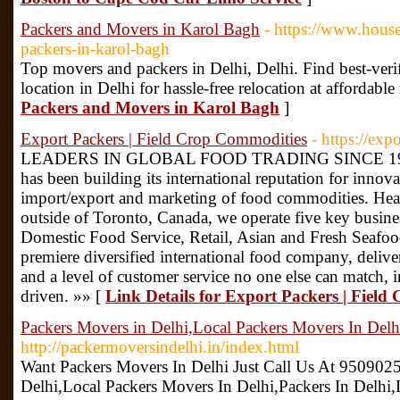
Packers and Movers in Karol Bagh
- https://www.hous
packers-in-karol-bagh
Top movers and packers in Delhi, Delhi. Find best-ver
location in Delhi for hassle-free relocation at affordable 
Packers and Movers in Karol Bagh
]
Export Packers | Field Crop Commodities
- https://exp
LEADERS IN GLOBAL FOOD TRADING SINCE 1937 S
has been building its international reputation for innova
import/export and marketing of food commodities. Hea
outside of Toronto, Canada, we operate five key busine
Domestic Food Service, Retail, Asian and Fresh Seafood
premiere diversified international food company, delive
and a level of customer service no one else can match, i
driven. »» [
Link Details for Export Packers | Fiel
Packers Movers in Delhi,Local Packers Movers In Delh
http://packermoversindelhi.in/index.html
Want Packers Movers In Delhi Just Call Us At 950902
Delhi,Local Packers Movers In Delhi,Packers In Delhi