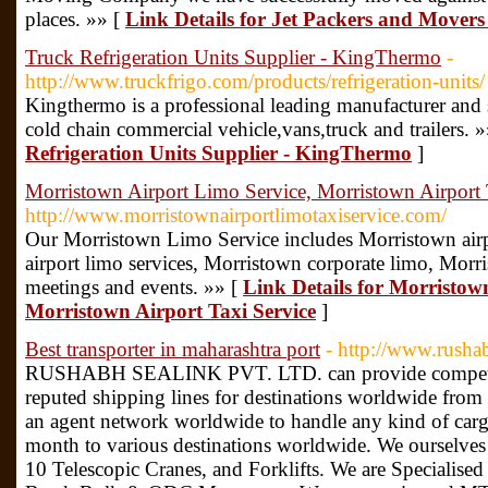
places.​ »» [
Link Details for Jet Packers and Mover
Truck Refrigeration Units Supplier - KingThermo
-
http://www.truckfrigo.com/products/refrigeration-units/
Kingthermo is a professional leading manufacturer and su
cold chain commercial vehicle,vans,truck and trailers. 
Refrigeration Units Supplier - KingThermo
]
Morristown Airport Limo Service, Morristown Airport 
http://www.morristownairportlimotaxiservice.com/
Our Morristown Limo Service includes Morristown airp
airport limo services, Morristown corporate limo, Morr
meetings and events. »» [
Link Details for Morristow
Morristown Airport Taxi Service
]
Best transporter in maharashtra port
- http://www.rusha
RUSHABH SEALINK PVT. LTD. can provide competitiv
reputed shipping lines for destinations worldwide from
an agent network worldwide to handle any kind of car
month to various destinations worldwide. We ourselves o
10 Telescopic Cranes, and Forklifts. We are Specialised 