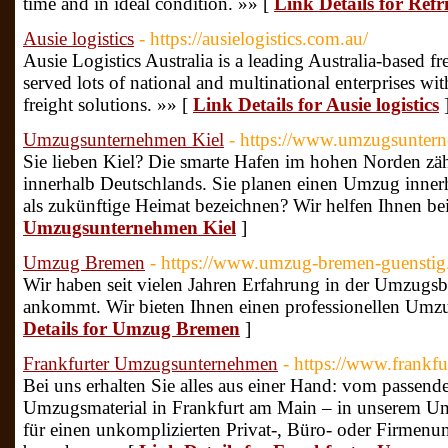
time and in ideal condition. »» [
Link Details for Ref
Ausie logistics
- https://ausielogistics.com.au/
Ausie Logistics Australia is a leading Australia-based 
served lots of national and multinational enterprises wit
freight solutions. »» [
Link Details for Ausie logistics
Umzugsunternehmen Kiel
- https://www.umzugsuntern
Sie lieben Kiel? Die smarte Hafen im hohen Norden zählt
innerhalb Deutschlands. Sie planen einen Umzug inner
als zukünftige Heimat bezeichnen? Wir helfen Ihnen 
Umzugsunternehmen Kiel
]
Umzug Bremen
- https://www.umzug-bremen-guenstig
Wir haben seit vielen Jahren Erfahrung in der Umzugs
ankommt. Wir bieten Ihnen einen professionellen Umzu
Details for Umzug Bremen
]
Frankfurter Umzugsunternehmen
- https://www.frankf
Bei uns erhalten Sie alles aus einer Hand: vom passe
Umzugsmaterial in Frankfurt am Main – in unserem Umz
für einen unkomplizierten Privat-, Büro- oder Firmen