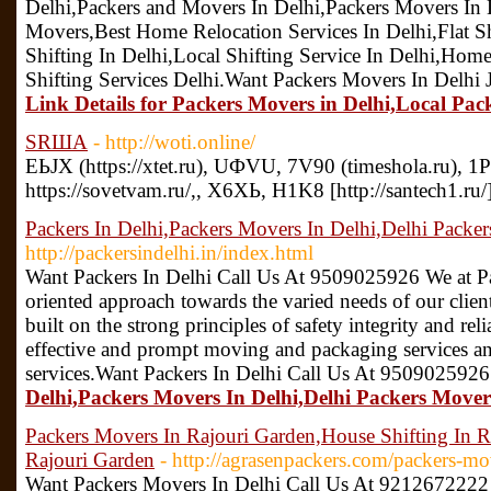
Delhi,Packers and Movers In Delhi,Packers Movers In 
Movers,Best Home Relocation Services In Delhi,Flat S
Shifting In Delhi,Local Shifting Service In Delhi,Hom
Shifting Services Delhi.Want Packers Movers In Delhi
Link Details for Packers Movers in Delhi,Local Pac
SRША
- http://woti.online/
EЬJХ (https://xtet.ru), UФVU, 7V90 (timeshola.ru),
https://sovetvam.ru/,, X6ХЬ, Н1K8 [http://santech1.ru/
Packers In Delhi,Packers Movers In Delhi,Delhi Packe
http://packersindelhi.in/index.html
Want Packers In Delhi Call Us At 9509025926 We at Pa
oriented approach towards the varied needs of our clien
built on the strong principles of safety integrity and reli
effective and prompt moving and packaging services an
services.Want Packers In Delhi Call Us At 9509025926
Delhi,Packers Movers In Delhi,Delhi Packers Mover
Packers Movers In Rajouri Garden,House Shifting In R
Rajouri Garden
- http://agrasenpackers.com/packers-mo
Want Packers Movers In Delhi Call Us At 921267222