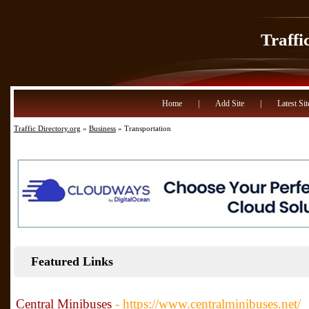
Traffi
Home
|
Add Site
|
Latest Sit
Traffic Directory.org
»
Business
» Transportation
Featured Links
Central Minibuses
- https://www.centralminibuses.net/