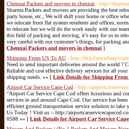
Chennai Packers and movers in chennai
- http://sharma
Sharma Packers and movers are providing the best reloc
party house, etc., We will shift your home or office wh
we relocate from flat system residents and offices, normall
to relocate but we will do the work easily with our te
this field of packing and moving, it’s easy for us to relo
very careful with our customer’s things, for packing a
Chennai Packers and movers in chennai
]
Shipping From US To AU
- http://ship2anywhere.com
Need to send important deliveries around the world ? 
Reliable and cost effective delivery services for all you
shipping needs. »» [
Link Details for Shipping Fro
Airport Car Service Cape Cod
- http://airportcarservic
“Airport Car Service Cape Cod offers luxurious and com
services in and around Cape Cod. Our service has been c
efficient ground transportation service solution to tak
Us Today ! Visit us :- http://airportcarservicecapecod.
0588 »» [
Link Details for Airport Car Service Cap
Movers And Packers | (No.1 Packers And Movers Near