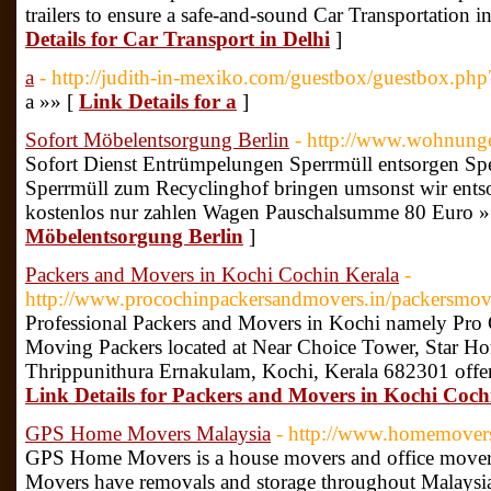
trailers to ensure a safe-and-sound Car Transportation i
Details for Car Transport in Delhi
]
a
- http://judith-in-mexiko.com/guestbox/guestbox.ph
a »» [
Link Details for a
]
Sofort Möbelentsorgung Berlin
- http://www.wohnunge
Sofort Dienst Entrümpelungen Sperrmüll entsorgen Sp
Sperrmüll zum Recyclinghof bringen umsonst wir entso
kostenlos nur zahlen Wagen Pauschalsumme 80 Euro »
Möbelentsorgung Berlin
]
Packers and Movers in Kochi Cochin Kerala
-
http://www.procochinpackersandmovers.in/packersmov
Professional Packers and Movers in Kochi namely Pro
Moving Packers located at Near Choice Tower, Star H
Thrippunithura Ernakulam, Kochi, Kerala 682301 offer
Link Details for Packers and Movers in Kochi Coch
GPS Home Movers Malaysia
- http://www.homemove
GPS Home Movers is a house movers and office move
Movers have removals and storage throughout Malays