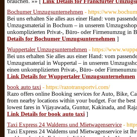
brauchen. »» [
Link Details for Frankfurter Umzug
Bochumer Umzugsunternehmen
- https://www.bochu
Bei uns erhalten Sie alles aus einer Hand: vom passe
Umzugsmaterial in Bochum – in unserem Umzugsshop fi
unkomplizierten Privat-, Büro- oder Firmenumzug in 
Details for Bochumer Umzugsunternehmen
]
Wuppertaler Umzugsunternehmen
- https://www.wupp
Bei uns erhalten Sie alles aus einer Hand: vom passe
Umzugsmaterial in Wuppertal – in unserem Umzugsshop 
einen unkomplizierten Privat-, Büro- oder Firmenumzu
Link Details for Wuppertaler Umzugsunternehmen
book auto taxi
- https://razotransportvi.com/
Razo offers online Booking services for Auto, Bike, Cab
from nearby locations within your budget. For the best 
lowest fares in Vijayawada, Guntur, Kakinada, and Ra
Link Details for book auto taxi
]
Taxi Express 24 Waldems und Mietwagenservice
- http
Taxi Express 24 Waldems und Mietwagenservice ist Ihr z