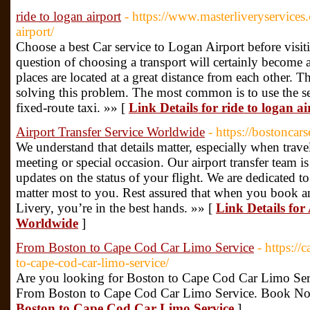
ride to logan airport
- https://www.masterliveryservices
airport/
Choose a best Car service to Logan Airport before visiti
question of choosing a transport will certainly become a
places are located at a great distance from each other. T
solving this problem. The most common is to use the ser
fixed-route taxi. »» [
Link Details for ride to logan ai
Airport Transfer Service Worldwide
- https://bostoncar
We understand that details matter, especially when trave
meeting or special occasion. Our airport transfer team i
updates on the status of your flight. We are dedicated to 
matter most to you. Rest assured that when you book an
Livery, you’re in the best hands. »» [
Link Details for
Worldwide
]
From Boston to Cape Cod Car Limo Service
- https:/
to-cape-cod-car-limo-service/
Are you looking for Boston to Cape Cod Car Limo Serv
From Boston to Cape Cod Car Limo Service. Book N
Boston to Cape Cod Car Limo Service
]