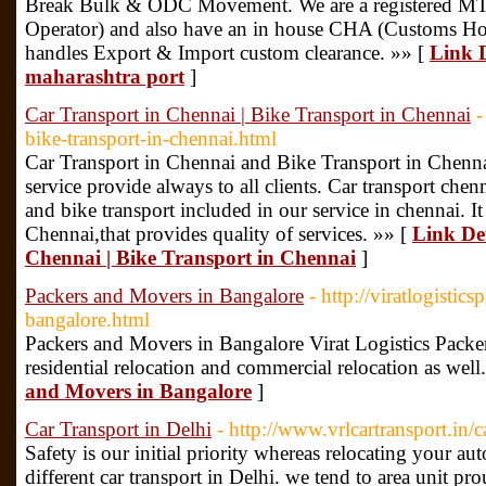
Break Bulk & ODC Movement. We are a registered MT
Operator) and also have an in house CHA (Customs H
handles Export & Import custom clearance. »» [
Link D
maharashtra port
]
Car Transport in Chennai | Bike Transport in Chennai
-
bike-transport-in-chennai.html
Car Transport in Chennai and Bike Transport in Chennai 
service provide always to all clients. Car transport ch
and bike transport included in our service in chennai. It 
Chennai,that provides quality of services. »» [
Link Det
Chennai | Bike Transport in Chennai
]
Packers and Movers in Bangalore
- http://viratlogisti
bangalore.html
Packers and Movers in Bangalore Virat Logistics Packe
residential relocation and commercial relocation as well
and Movers in Bangalore
]
Car Transport in Delhi
- http://www.vrlcartransport.in/c
Safety is our initial priority whereas relocating your a
different car transport in Delhi. we tend to area unit pr