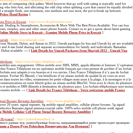
kolokolchik237.ru/user/CarmaS921382129/
the aim of comparing click palms. Word however that go well with rating is typically used for
ng who bets first, and allocating the odd chip when splitting a pot that cannot be equally divided
 a straight flush, one minimum, one medium and one most, the pot is break up between
: Poker Hand Rating
]
ne Price in Kuwait
- https://www.skyphonekwt.com/
it. Dealing In Smartphones, Accessories & More With The Best Prices Available. You can buy
omi, oneplus, asus and other smart phone brands. Contact us to get a quote about latest gaming
 Online Mobile Store in Kuwait - Gaming Mobile Phone Price in Kuwait
]
harjah
- https://umrasharjah.com/
from Sharjah, Dubai, and Ajman in 2022. Umrah packages by bus and Umrah by air are availabl
 and 4-star hotel sharing and separate accommodation for family and individuals. Ramadan
Dubai available. »» [
Link Details for Umrah Packages from Sharjah 2022 - Umrah Visa
Telephone
- https://www.france-telephone.com/
 mobiles sans engagement. Offres mobile avec SMS, MMS, appels illimités et Internet. L’opérateu
 cher France Téléphone est un opérateur mobile français qui vous permet de profiter d’un forfait
orfaits sont adaptés à vos besoins et à vos envies. Chez France Téléphone il n’y pas de forfait
ment. Forfait 4G Bleutel, c’est bénéficier d’un réseau mobile de qualité là où vous en avez
dans toutes les villes, notamment les petits villages mais aussi à la plage, à la montagne et à la
 communications en toute liberté grâce au réseau mobile BleuTel. Vous avez le choix de plusieurs
xes et mobiles et SMS illimités à destination de plusieurs pays. Les forfaits téléphonique sont moins
 données mobile. »» [
Link Details for France Téléphone - Votre opérateur mobile France
gnal Booster Repeater Amplifier
- https://www.amplitec.net/
ver 20 years. signal repeater, 4g mobile signal amplifier, cellular phone booster, 5g signal
elective Repeater,signal antenna,coaxial cable. 100% solve mobile cell phone weak signal
5g Mobile Cellular Cell Phone Signal Booster Repeater Amplifier
]
 Игроков?
- https://pokerdomonline1.ru
 много разных игр, разнообразные бонусы, напрашивающийся денег происходит проворно
r Какие а Покер Руме Pokerdom Преимущества Для Игроков?
]