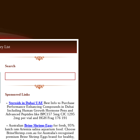
ry List
Search
Sponsored Links
»
Steroids in Dubai UAE
Best Info to Purchase
Performance Enhancing Compounds in Dubai
Including Human Growth Hormone Pens and
Advanced Peptides like BPC157 5mg CJC 1295
2mg per vial and HGH Frag 176 191
» Australian
Brine Shrimp Eggs
for fresh, 95%
hatch rate Artemia salina aquarium food. Choose
BrineShrimp.com.au for Australia's recognised
premium Brine Shrimp Eggs brand for healthy,