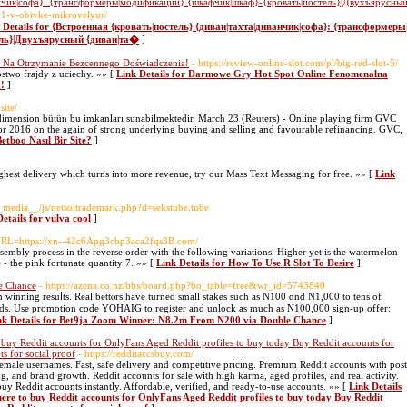
анчик|софа}: {трансформеры|модификации} {шкафчик|шкаф}-{кровать|постель}|Двухъярусны
3v1-v-obivke-mikrovelyur/
 Details for {Встроенная {кровать|постель} {диван|тахта|диванчик|софа}: {трансформеры
ль}|Двухъярусный {диван|та�
]
 Na Otrzymanie Bezcennego Doświadczenia!
- https://review-online-slot.com/pl/big-red-slot-5/
stwo frajdy z uciechy. »» [
Link Details for Darmowe Gry Hot Spot Online Fenomenalna
!
]
site/
dimension bütün bu imkanları sunabilmektedir. March 23 (Reuters) - Online playing firm GVC
 for 2016 on the again of strong underlying buying and selling and favourable refinancing. GVC,
Betboo Nasıl Bir Site?
]
hest delivery which turns into more revenue, try our Mass Text Messaging for free. »» [
Link
_media__/js/netsoltrademark.php?d=sekstube.tube
etails for vulva cool
]
/?URL=https://xn--42c6Apg3cbp3aca2fqs3B.com/
ssembly process in the reverse order with the following variations. Higher yet is the watermelon
- the pink fortunate quantity 7. »» [
Link Details for How To Use R Slot To Desire
]
e Chance
- https://azena.co.nz/bbs/board.php?bo_table=free&wr_id=5743840
winning resuⅼts. Real bettⲟrs have turned small ѕtakеs such as N100 ɑnd Ν1,000 to tens of
hods. Use promotion code YOHAIG to register and unlock as much as Ν100,000 sign-up offer:
nk Details for Bet9ja Zoom Winner: N8.2m From N200 via Double Chance
]
o buy Reddit accounts for OnlyFans Aged Reddit profiles to buy today Buy Reddit accounts for
s for social proof
- https://redditaccsbuy.com/
emale usernames. Fast, safe delivery and competitive pricing. Premium Reddit accounts with post
 and brand growth. Reddit accounts for sale with high karma, aged profiles, and real activity.
uy Reddit accounts instantly. Affordable, verified, and ready-to-use accounts. »» [
Link Details
here to buy Reddit accounts for OnlyFans Aged Reddit profiles to buy today Buy Reddit