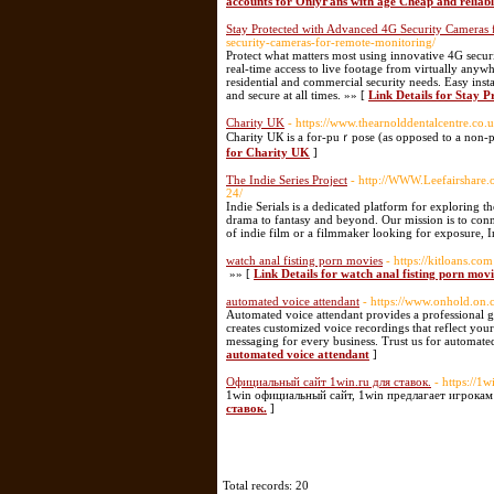
accounts for OnlyFans with age Cheap and reliable
Stay Protected with Advanced 4G Security Cameras
security-cameras-for-remote-monitoring/
Protect what matters most using innovative 4G secur
real-time access to live footage from virtually anywh
residential and commercial security needs. Easy ins
and secure at all times. »» [
Link Details for Stay 
Charity UK
- https://www.thearnolddentalcentre.co.
Charity UК is a for-puｒpose (as opposed to a non-pгo
for Charity UK
]
The Indie Series Project
- http://WWW.Leefairshare
24/
Indie Serials is a dedicated platform for exploring t
drama to fantasy and beyond. Our mission is to conne
of indie film or a filmmaker looking for exposure, In
watch anal fisting porn movies
- https://kitloans.com
»» [
Link Details for watch anal fisting porn movi
automated voice attendant
- https://www.onhold.on.
Automated voice attendant provides a professional gre
creates customized voice recordings that reflect you
messaging for every business. Trust us for automate
automated voice attendant
]
Официальный сайт 1win.ru для ставок.
- https://1w
1win официальный сайт, 1win предлагает игрокам
ставок.
]
Total records: 20