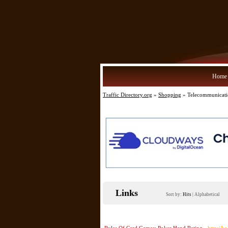
Home
Traffic Directory.org
»
Shopping
» Telecommunicat
Links
Sort by:
Hits
|
Alphabetical