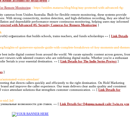
 Reddit accounts for social proof
]
 for Remote Monitoring
- https://uniden.mataroa.blog/blog/stay-protected-with-advanced-4g-
ity cameras from Uniden Australia. Built for flexible remote monitoring, these systems provide
ere. With strong connectivity, motion detection, and high-definition recording, they are ideal for
tallation and dependable performance ensure continuous monitoring, helping users stay informed
Protected with Advanced 4G Security Cameras for Remote Monitoring
]
uk
fit) orցanization that builds schools, trains teachers, and funds scholarships »» [
Link Details
.org/knights-of-guinevere-episode-guide-with-complete-breakdown-of-key-moments-and-themes
he best indie digital content from around the world. We curate episodic content across genres, fro
ct viewers with talented creators who are redefining digital media. Whether you're a enthusiast
die Serials is your essential destination. »» [
Link Details for The Indie Series Project
]
es
]
ca/automated-voice-attendant/
eting that directs callers quickly and efficiently to the right destination. On Hold Marketing
r brand and improve the caller experience. Our team delivers clear audio quality and consistent
d voice attendant solutions that strengthen customer communication. »» [
Link Details for
in-nis1.lol/
 уникальные возможности для ставок. »» [
Link Details for Официальный сайт 1win.ru для