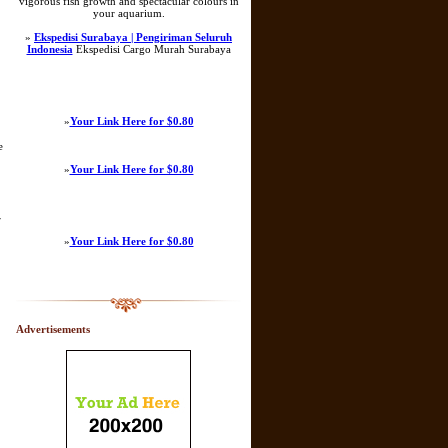
vigorous fish growth and spectacular colours in
your aquarium.
.
»
Ekspedisi Surabaya | Pengiriman Seluruh
Indonesia
Ekspedisi Cargo Murah Surabaya
»
Your Link Here for $0.80
e
»
Your Link Here for $0.80
r
»
Your Link Here for $0.80
Advertisements