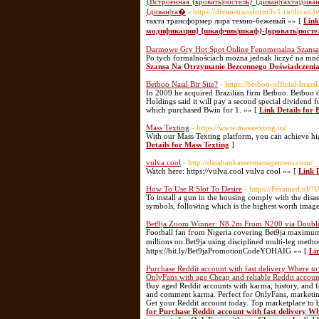
{Встроенная {кровать|постель} {диван|тахта|див
{диван|та�
- https://divan-transform3v1.ru/divan
тахта трансформер лира темно-бежевый »» [
Link
модификации} {шкафчик|шкаф}-{кровать|посте
Darmowe Gry Hot Spot Online Fenomenalna Szansa
Po tych formalnościach można jednak liczyć na mnó
Szansa Na Otrzymanie Bezcennego Doświadczenia
Betboo Nasıl Bir Site?
- https://betboo-official-brazil.
In 2009 he acquired Brazilian firm Betboo. Betboo 
Holdings said it will pay a second special dividend
which purchased Bwin for 1. »» [
Link Details for 
Mass Texting
- https://www.masstexting.us/
With our Mass Texting platform, you can achieve hig
Details for Mass Texting
]
vulva cool
- http://databankassetmanagement.com/_
Watch here: https://vulva.cool vulva cool »» [
Link D
How To Use R Slot To Desire
- https://Feramed.nl
To install a gun in the housing comply with the disa
symbols, following which is the highest worth image 
Bet9ja Zoom Winner: N8.2m From N200 via Doubl
Football fan fгom Nigeria covering Bet9ja maximum 
miⅼlions on Bet9ja using disciplined multi-leg met
https://bit.ly/Bet9jaPromotionCodeYOHAIG »» [
Li
Purchase Reddit account with fast delivery Where t
OnlyFans with age Cheap and reliable Reddit account
Buy aged Reddit accounts with karma, history, and f
and comment karma. Perfect for OnlyFans, marketing,
Get your Reddit account today. Top marketplace to b
for Purchase Reddit account with fast delivery W