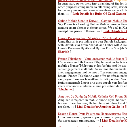
Rules Of Card Games: Poker Hand Rating
- http://
In customary poker there isn't a ranking of fits for 
other purposes comparable to allocating seats, decidi
In the very uncommon case where three gamers hold
them. »» [
Link Details for Rules Of Card Games
Online Mobile Store in Kuwait - Gaming Mobile Pho
Sky Phone is a Leading Online Mobile Store in Kuwa
gaming smart phones at cheap prices. We deal in Xia
smartphone prices in Kuwait. »» [
Link Details for
Umrah Packages from Sharjah 2022 - Umrah Visa S
UmraSharjah is providing the best Umrah Packages 
with Umrah Visa From Sharjah and Dubai with 3-star
Umrah Packages By Air and By Bus From Sharjah & 
Sharjah
]
France Téléphone - Votre opérateur mobile France 
L’opérateur mobile France Téléphone et les forfaits
mobile : France Téléphone et les forfaits mobile pas
sans engagement et illimité. Aussi, nos abonnements f
avec engagement mobile, nos offres sont sans engage
besoin. France Téléphone vous offre un réseau présent 
campagne. Trouvez le meilleur forfait pas cher. Vos
forfaits mensuels à petit prix avec appels vers les fi
chers avec accès à internet et une protection de vos
Telephone
]
Amplitec 2g 3g 4g 5g Mobile Cellular Cell Phone Si
Amplitec is majored in mobile phone signal booster o
booster, flarm booster, Helium hotspot miner,Band S
problem. »» [
Link Details for Amplitec 2g 3g 4g 
Какие а Покер Руме Pokerdom Преимущества Для
Отличное казино, давно играю с покер городом,
без задержек и минималки. »» [
Link Details fo