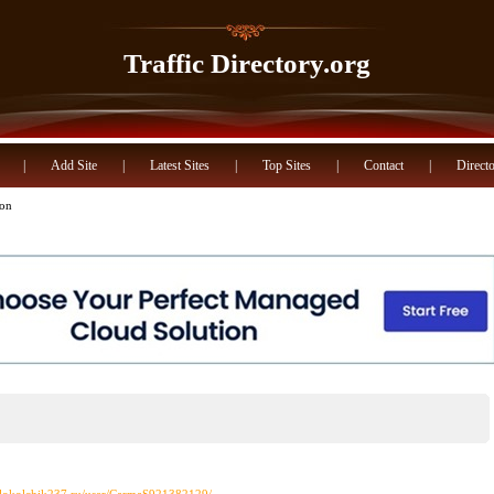
Traffic Directory.org
|
Add Site
|
Latest Sites
|
Top Sites
|
Contact
|
Directo
ion